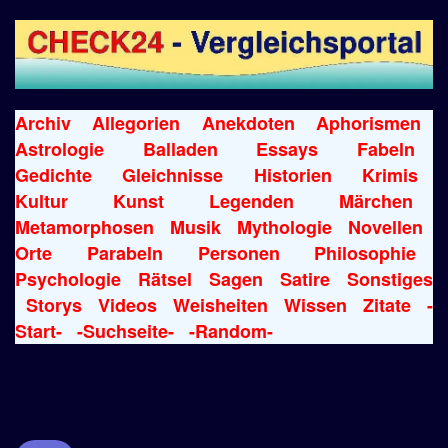
Archiv
Allegorien
Anekdoten
Aphorismen
Astrologie
Balladen
Essays
Fabeln
Gedichte
Gleichnisse
Historien
Krimis
Kultur
Kunst
Legenden
Märchen
Metamorphosen
Musik
Mythologie
Novellen
Orte
Parabeln
Personen
Philosophie
Psychologie
Rätsel
Sagen
Satire
Sonstiges
Storys
Videos
Weisheiten
Wissen
Zitate
-
Start-
-Suchseite-
-Random-