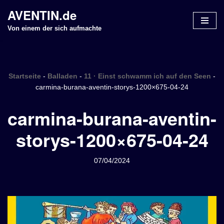
AVENTIN.de
Z
Von einem der sich aufmachte
u
m
I
n
Startseite
-
Balladen
-
11 · Einst schwamm ich auf den Seen
-
h
carmina-burana-aventin-storys-1200×675-04-24
a
carmina-burana-aventin-
l
t
storys-1200×675-04-24
s
p
r
07/04/2024
i
n
g
e
n