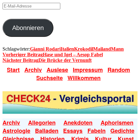
E-
Mail-
Adresse
Abonnieren
Schlagwörter:
Gianni Rodari
Italien
Krokodil
Mailand
Mann
Vorheriger Beitrag
Hase und Igel – Aesop Fabel
Nächster Beitrag
Die Brücke der Vernunft
Start
Archiv
Auslese
Impressum
Random
Suchseite
Willkommen
Archiv
Allegorien
Anekdoten
Aphorismen
Astrologie
Balladen
Essays
Fabeln
Gedichte
Gleichnisse
Historien
Krimis
Kultur
Kunst