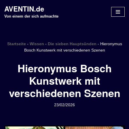
AVENTIN.de
Z
Von einem der sich aufmachte
u
m
I
n
Startseite
-
Wissen
-
Die sieben Hauptsünden
-
Hieronymus
h
Bosch Kunstwerk mit verschiedenen Szenen
a
Hieronymus Bosch
l
t
Kunstwerk mit
s
p
verschiedenen Szenen
r
i
n
23/02/2026
g
e
n