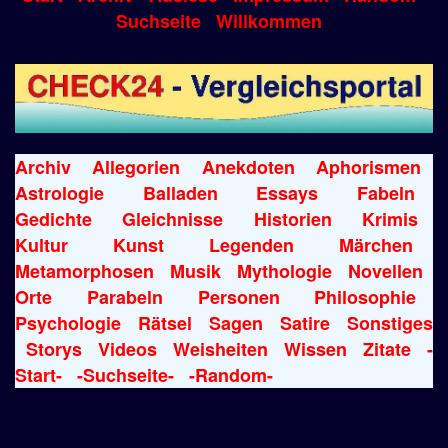
Suchseite
Willkommen
Archiv
Allegorien
Anekdoten
Aphorismen
Astrologie
Balladen
Essays
Fabeln
Gedichte
Gleichnisse
Historien
Krimis
Kultur
Kunst
Legenden
Märchen
Metamorphosen
Musik
Mythologie
Novellen
Orte
Parabeln
Personen
Philosophie
Psychologie
Rätsel
Sagen
Satire
Sonstiges
Storys
Videos
Weisheiten
Wissen
Zitate
-
Start-
-Suchseite-
-Random-