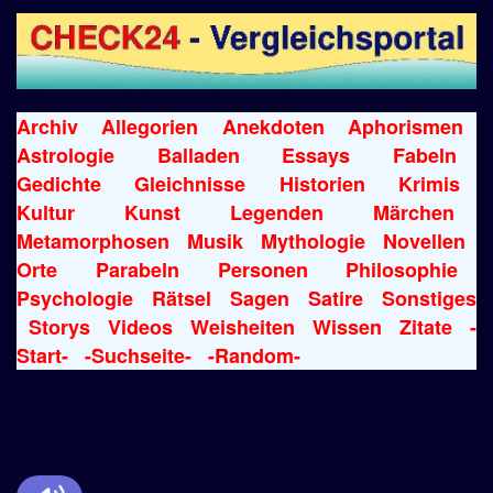
Archiv
Allegorien
Anekdoten
Aphorismen
Astrologie
Balladen
Essays
Fabeln
Gedichte
Gleichnisse
Historien
Krimis
Kultur
Kunst
Legenden
Märchen
Metamorphosen
Musik
Mythologie
Novellen
Orte
Parabeln
Personen
Philosophie
Psychologie
Rätsel
Sagen
Satire
Sonstiges
Storys
Videos
Weisheiten
Wissen
Zitate
-
Start-
-Suchseite-
-Random-