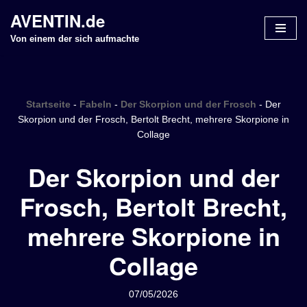
AVENTIN.de
Z
Von einem der sich aufmachte
u
m
I
n
Startseite
-
Fabeln
-
Der Skorpion und der Frosch
-
Der
h
Skorpion und der Frosch, Bertolt Brecht, mehrere Skorpione in
Collage
a
l
Der Skorpion und der
t
s
Frosch, Bertolt Brecht,
p
r
mehrere Skorpione in
i
n
Collage
g
e
07/05/2026
n