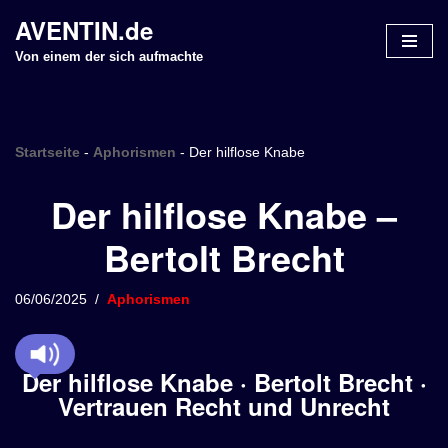
AVENTIN.de
Z
Von einem der sich aufmachte
u
m
I
n
Startseite
-
Aphorismen
-
Der hilflose Knabe
h
Der hilflose Knabe –
a
l
Bertolt Brecht
t
s
p
06/06/2025
Aphorismen
r
i
n
Der hilflose Knabe · Bertolt Brecht ·
g
Vertrauen Recht und Unrecht
e
n