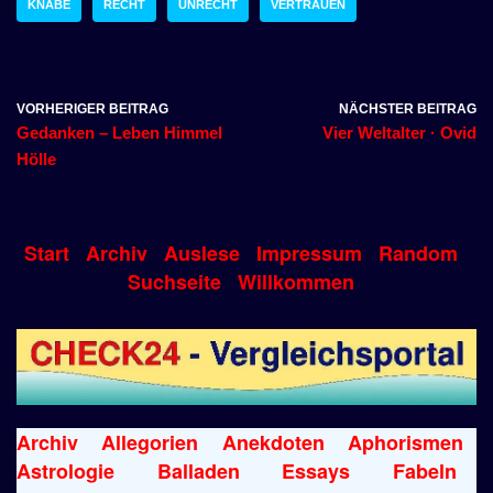
KNABE
RECHT
UNRECHT
VERTRAUEN
VORHERIGER BEITRAG
NÄCHSTER BEITRAG
Gedanken – Leben Himmel
Vier Weltalter · Ovid
Hölle
Start
Archiv
Auslese
Impressum
Random
Suchseite
Willkommen
Archiv
Allegorien
Anekdoten
Aphorismen
Astrologie
Balladen
Essays
Fabeln