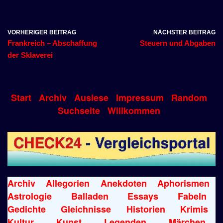
VORHERIGER BEITRAG
NÄCHSTER BEITRAG
Frankreich – Abschaffung
Steuern und Abgaben
der Sklaverei
Start
Archiv
Auslese
Impressum
Random
Suchseite
Willkommen
Archiv
Allegorien
Anekdoten
Aphorismen
Astrologie
Balladen
Essays
Fabeln
Gedichte
Gleichnisse
Historien
Krimis
Kultur
Kunst
Legenden
Märchen