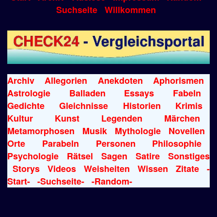
Suchseite
Willkommen
Archiv
Allegorien
Anekdoten
Aphorismen
Astrologie
Balladen
Essays
Fabeln
Gedichte
Gleichnisse
Historien
Krimis
Kultur
Kunst
Legenden
Märchen
Metamorphosen
Musik
Mythologie
Novellen
Orte
Parabeln
Personen
Philosophie
Psychologie
Rätsel
Sagen
Satire
Sonstiges
Storys
Videos
Weisheiten
Wissen
Zitate
-
Start-
-Suchseite-
-Random-