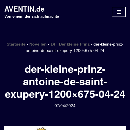
AVENTIN.de
Z
Von einem der sich aufmachte
u
m
I
n
Startseite
-
Novellen
-
14 · Der kleine Prinz
-
der-kleine-prinz-
h
antoine-de-saint-exupery-1200×675-04-24
a
der-kleine-prinz-
l
t
antoine-de-saint-
s
p
exupery-1200×675-04-24
r
i
n
07/04/2024
g
e
n