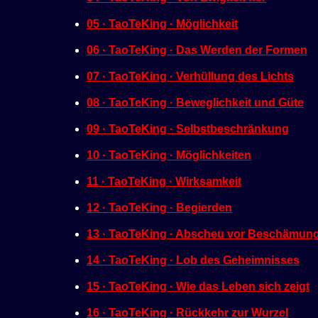
e
05 · TaoTeKing · Möglichkeit
n
06 · TaoTeKing · Das Werden der Formen
07 · TaoTeKing · Verhüllung des Lichts
08 · TaoTeKing · Beweglichkeit und Güte
09 · TaoTeKing · Selbstbeschränkung
10 · TaoTeKing · Möglichkeiten
11 · TaoTeKing · Wirksamkeit
12 · TaoTeKing · Begierden
13 · TaoTeKing · Abscheu vor Beschämun
14 · TaoTeKing · Lob des Geheimnisses
15 · TaoTeKing · Wie das Leben sich zeigt
16 · TaoTeKing · Rückkehr zur Wurzel