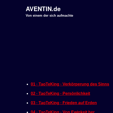
AVENTIN.de
Z
Von einem der sich aufmachte
u
m
I
n
h
a
l
t
s
p
01 · TaoTeKing · Verkörperung des Sinns
r
02 · TaoTeKing · Persönlichkeit
i
n
03 · TaoTeKing · Frieden auf Erden
g
04 · TaoTeKing · Von Ewigkeit her