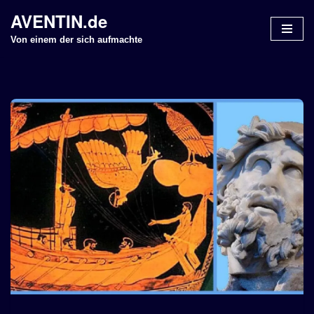
AVENTIN.de
Z
Von einem der sich aufmachte
u
m
I
n
h
a
l
t
s
p
r
i
n
g
e
n