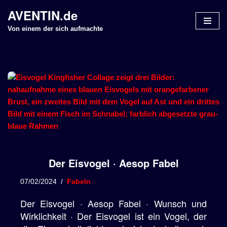
AVENTIN.de
Z
Von einem der sich aufmachte
u
m
I
n
h
a
l
t
s
p
Der Eisvogel · Aesop Fabel
r
i
07/02/2024
Fabeln
n
g
Der Eisvogel · Aesop Fabel · Wunsch und
e
Wirklichkeit · Der Eisvogel ist ein Vogel, der
n