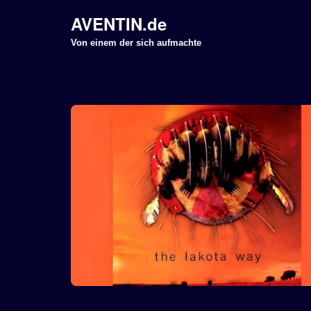
AVENTIN.de
Z
Von einem der sich aufmachte
u
m
I
n
h
a
l
t
s
p
r
i
n
g