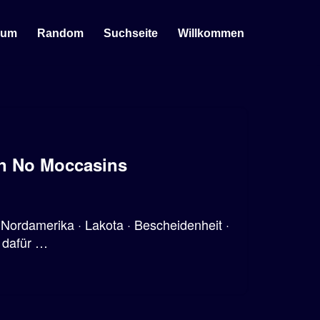
sum
Random
Suchseite
Willkommen
on No Moccasins
Nordamerika · Lakota · Bescheidenheit ·
r dafür …