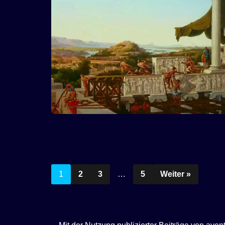
1
2
3
…
5
Weiter »