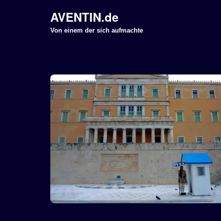
AVENTIN.de
Z
Von einem der sich aufmachte
u
m
I
n
h
a
l
t
s
p
r
i
n
g