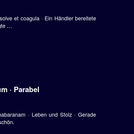
solve et coagula · Ein Händler bereitete
agte …
m · Parabel
nabaranam · Leben und Stolz · Gerade
schön.