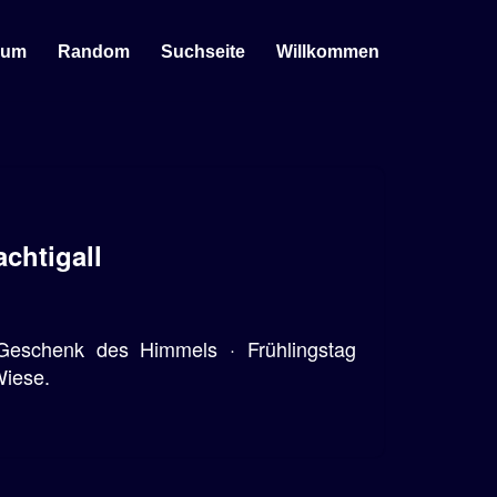
sum
Random
Suchseite
Willkommen
chtigall
 Geschenk des Himmels · Frühlingstag
Wiese.