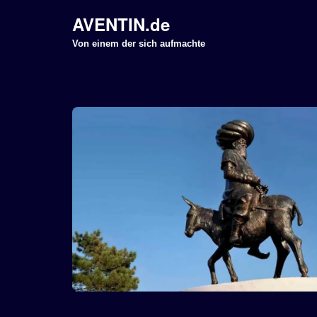
AVENTIN.de
Z
Von einem der sich aufmachte
u
m
I
n
h
a
l
t
s
p
r
i
n
g