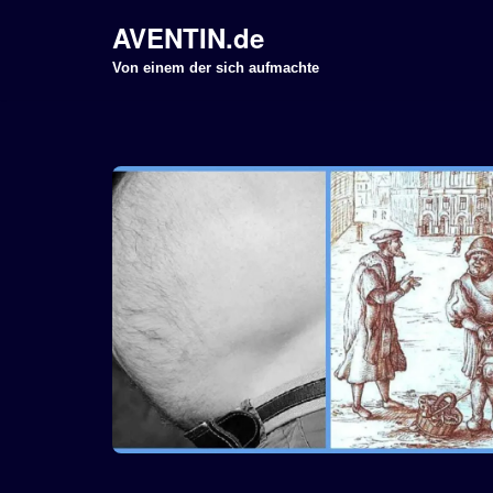
AVENTIN.de
Z
Von einem der sich aufmachte
u
m
I
n
h
a
l
t
s
p
r
i
n
g