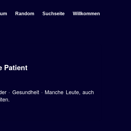
sum
Random
Suchseite
Willkommen
e Patient
rder · Gesundheit · Manche Leute, auch
iten.