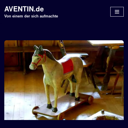
AVENTIN.de
Z
Von einem der sich aufmachte
u
m
I
n
h
a
l
t
s
p
r
i
n
g
e
n