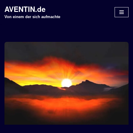
AVENTIN.de
Z
Von einem der sich aufmachte
u
m
I
n
h
a
l
t
s
p
r
i
n
g
e
n