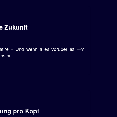
ne Zukunft
Satire – Und wenn alles vorüber ist —?
ahnsinn …
dung pro Kopf