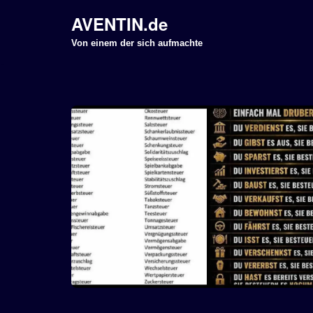
AVENTIN.de
Z
Von einem der sich aufmachte
u
m
I
n
h
a
l
t
s
p
r
i
n
g