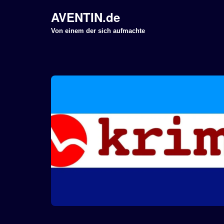
AVENTIN.de
Z
Von einem der sich aufmachte
u
m
I
n
h
a
l
t
s
p
r
i
n
g