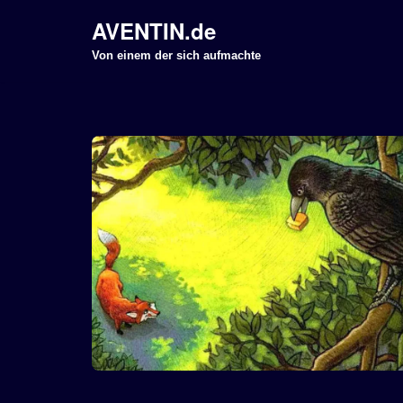
AVENTIN.de
Z
Von einem der sich aufmachte
u
m
I
n
h
a
l
t
s
p
r
i
n
g