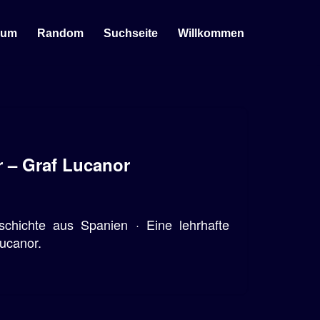
sum
Random
Suchseite
Willkommen
r – Graf Lucanor
chichte aus Spanien · Eine lehrhafte
ucanor.