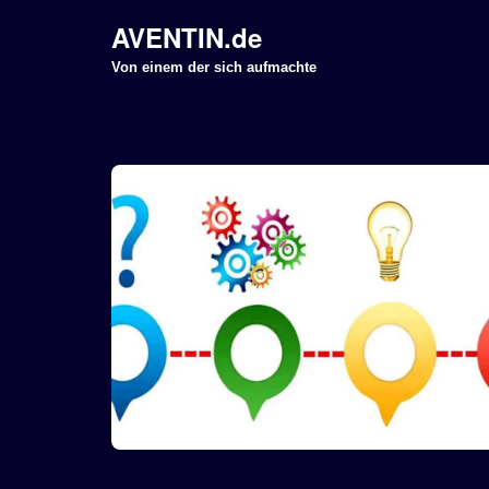
AVENTIN.de
Z
Von einem der sich aufmachte
u
m
I
n
h
a
l
t
s
p
r
i
n
g