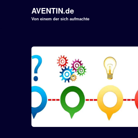
AVENTIN.de
Z
Von einem der sich aufmachte
u
m
I
n
h
a
l
t
s
p
r
i
n
g