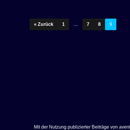
e
n
« Zurück
1
…
7
8
9
Mit der Nutzung publizierter Beiträge von ave