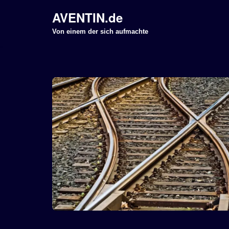
AVENTIN.de
Z
Von einem der sich aufmachte
u
m
I
n
h
a
l
t
s
p
r
i
n
g