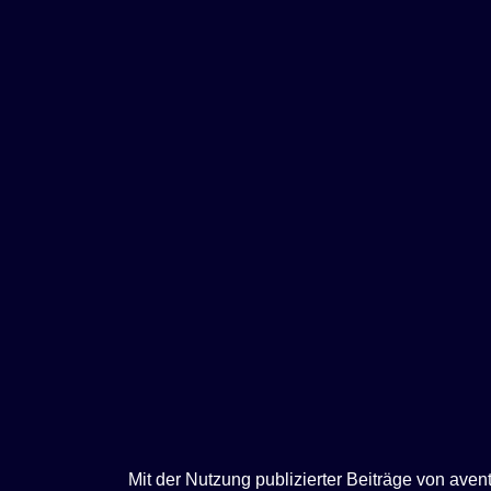
e
n
Mit der Nutzung publizierter Beiträge von ave