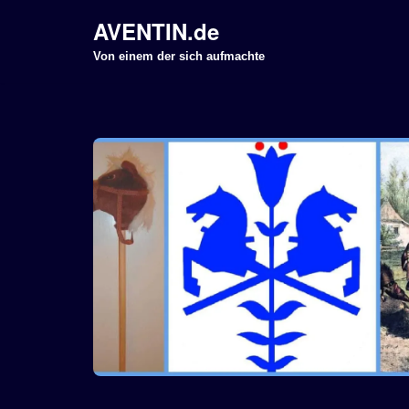
AVENTIN.de
Z
Von einem der sich aufmachte
u
m
I
n
h
a
l
t
s
p
r
i
n
g