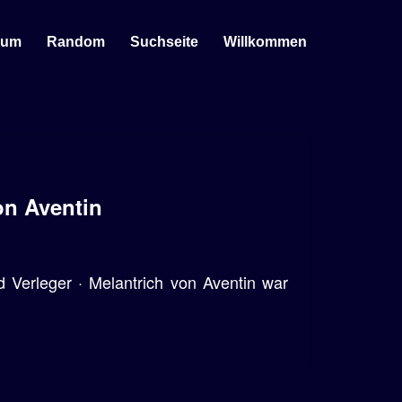
sum
Random
Suchseite
Willkommen
on Aventin
d Verleger · Melantrich von Aventin war