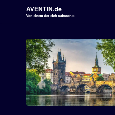
AVENTIN.de
Z
Von einem der sich aufmachte
u
m
I
n
h
a
l
t
s
p
r
i
n
g