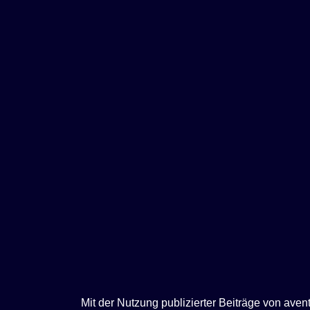
e
n
Mit der Nutzung publizierter Beiträge von ave