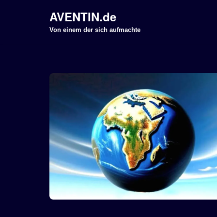
AVENTIN.de
Z
Von einem der sich aufmachte
u
m
I
n
h
a
l
t
s
p
r
i
n
g