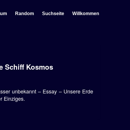
sum
Random
Suchseite
Willkommen
he Schiff Kosmos
asser unbekannt – Essay – Unsere Erde
er Einziges.