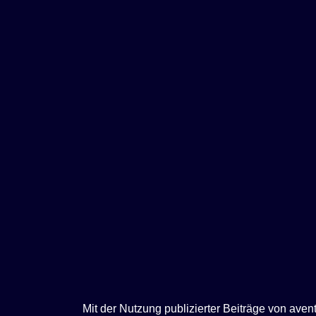
e
n
Mit der Nutzung publizierter Beiträge von ave