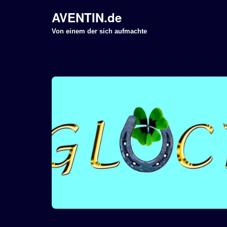
AVENTIN.de
Z
Von einem der sich aufmachte
u
m
I
n
h
a
l
t
s
p
r
i
n
g