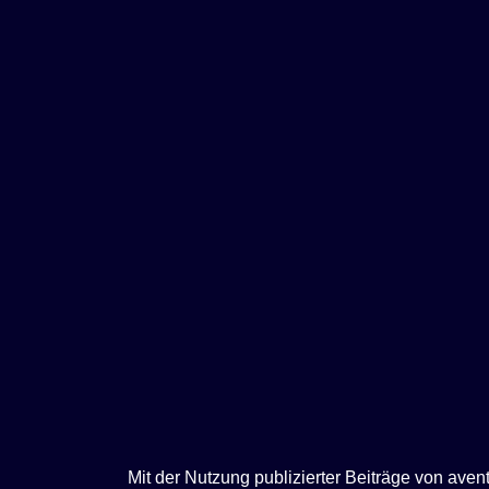
e
n
Mit der Nutzung publizierter Beiträge von ave