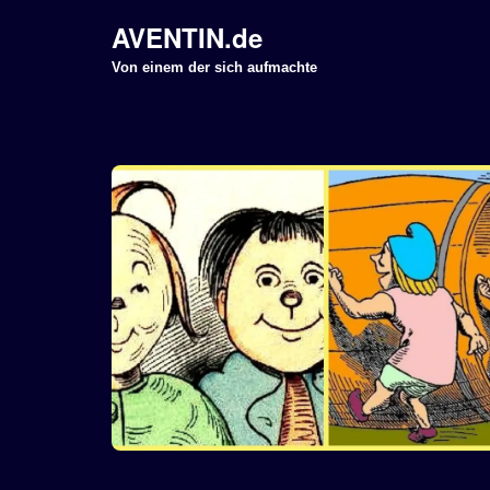
AVENTIN.de
Z
Von einem der sich aufmachte
u
m
I
n
h
a
l
t
s
p
r
i
n
g