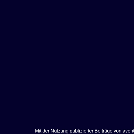
e
n
Mit der Nutzung publizierter Beiträge von ave