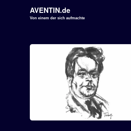
AVENTIN.de
Z
Von einem der sich aufmachte
u
m
I
n
h
a
l
t
s
p
r
i
n
g