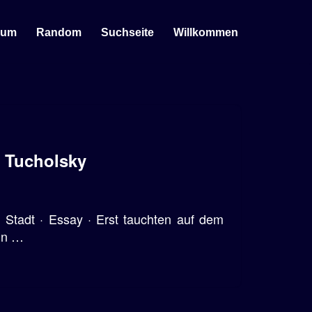
sum
Random
Suchseite
Willkommen
t Tucholsky
n Stadt · Essay · Erst tauchten auf dem
nn …