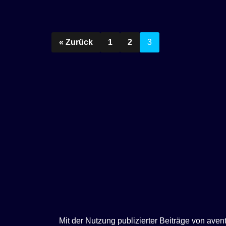
e
n
« Zurück
1
2
3
Mit der Nutzung publizierter Beiträge von ave