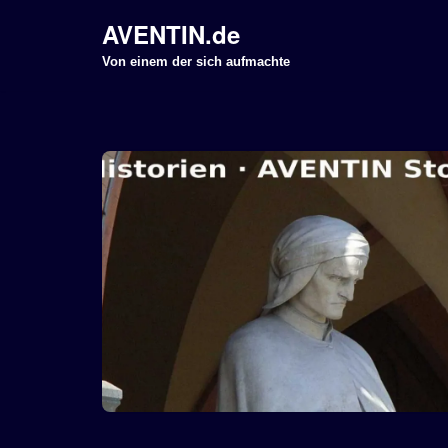
AVENTIN.de
Z
Von einem der sich aufmachte
u
m
I
n
h
a
l
t
s
p
r
i
n
g