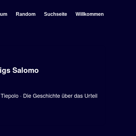
sum
Random
Suchseite
Willkommen
nigs Salomo
Tie­po­lo · Die Geschichte über das Urteil
…