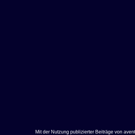
e
n
Mit der Nutzung publizierter Beiträge von ave