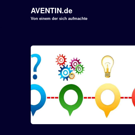
AVENTIN.de
Z
Von einem der sich aufmachte
u
m
I
n
h
a
l
t
s
p
r
i
n
g