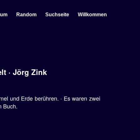
sum
Random
Suchseite
Willkommen
t · Jörg Zink
mel und Erde berühren. · Es waren zwei
n Buch.