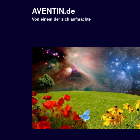
AVENTIN.de
Z
Von einem der sich aufmachte
u
m
I
n
h
a
l
t
s
p
r
i
n
g