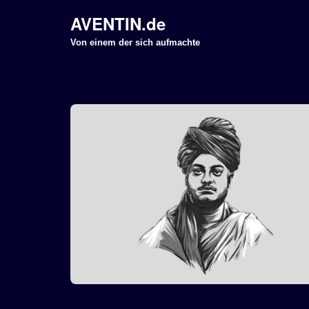
AVENTIN.de
Z
Von einem der sich aufmachte
u
m
I
n
h
a
l
t
s
p
r
i
n
g