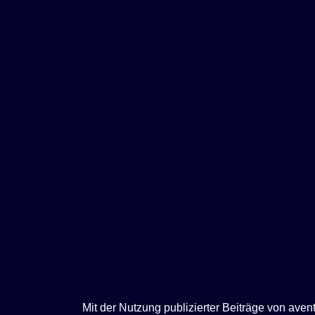
e
n
Mit der Nutzung publizierter Beiträge von ave