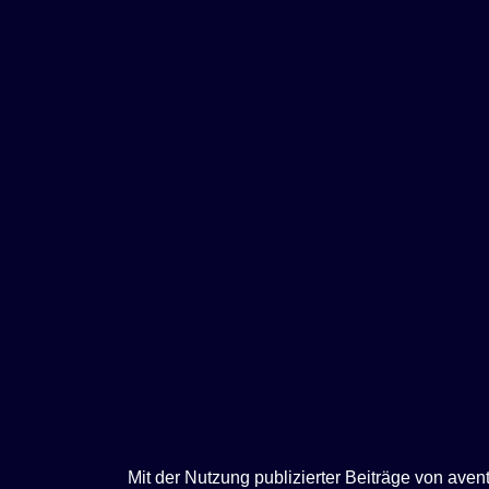
e
n
Mit der Nutzung publizierter Beiträge von ave