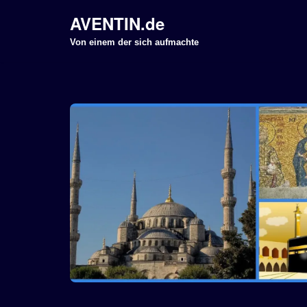
AVENTIN.de
Z
Von einem der sich aufmachte
u
m
I
n
h
a
l
t
s
p
r
i
n
g