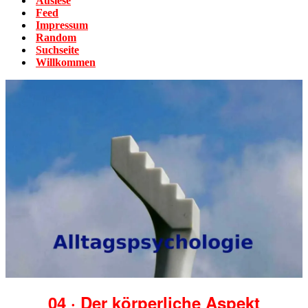
Auslese
Feed
Impressum
Random
Suchseite
Willkommen
04 · Der körperliche Aspekt