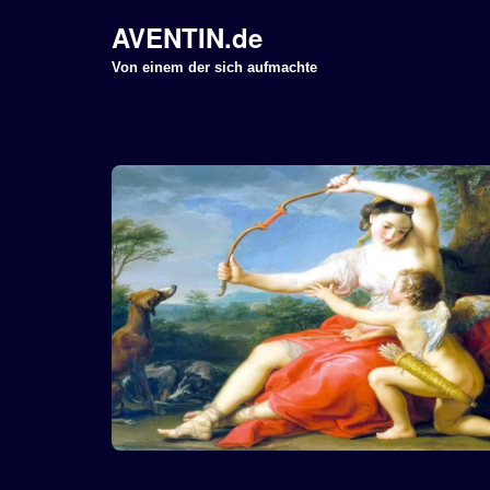
AVENTIN.de
Z
Von einem der sich aufmachte
u
m
I
n
h
a
l
t
s
p
r
i
n
g