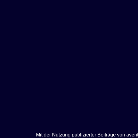
e
n
Mit der Nutzung publizierter Beiträge von ave