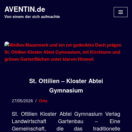
AVENTIN.de
Z
Von einem der sich aufmachte
u
m
I
n
h
a
l
t
St. Ottilien – Kloster Abtei
s
p
Gymnasium
r
i
27/05/2026
Orte
n
St. Ottilien Kloster Abtei Gymnasium Verlag
g
Landwirtschaft Gartenbau – Eine
e
Gemeinschaft, die das traditionelle
n